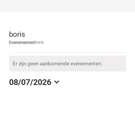
boris
boris
Evenementen
Evenementen
Er zijn geen aankomende evenementen.
Bericht
in
08/07/2026
7
Selecteer
een
augustus
datum.
2026